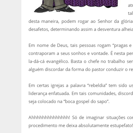
at
ta
desta maneira, podem rogar ao Senhor da glória
desafetos, determinando assim a desventura alheia
Em nome de Deus, tais pessoas rogam “pragas e
contraporam a seus sonhos e vontade. É nesta p
la-dá-cá evangélico. Basta o chefe no trabalho s
alguém discordar da forma do pastor conduzir o r
Em certas igrejas a palavra “rebeldia” tem sido 
liderança enfatuada. Em tais comunidades, discor
seja colocado na “boca gospel do sapo”.
Ahhhhhhhhhhhhhh! Só de imaginar situações com
procedimento me deixa absolutamente estupefato!