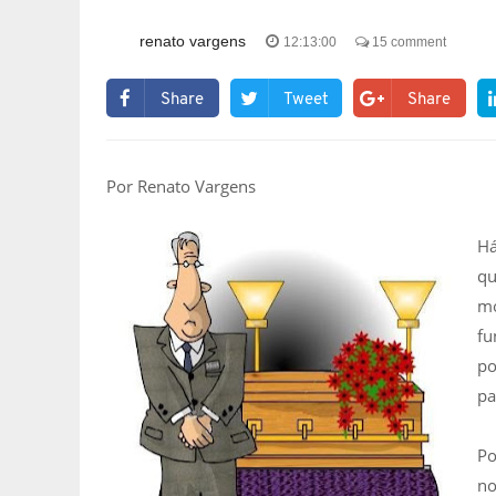
renato vargens
12:13:00
15 comment
Share
Tweet
Share
Por Renato Vargens
Há
qu
mo
fu
po
pa
Po
no