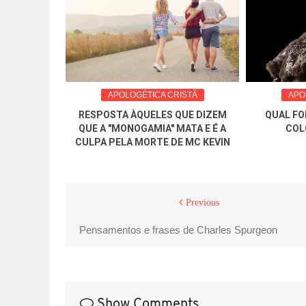
ISTÃ
APOLOGÉTICA CRISTÃ
APO
 ABORTO, A
RESPOSTA ÀQUELES QUE DIZEM
QUAL FO
INDEFESAS
QUE A "MONOGAMIA" MATA E É A
COL
TUAL
CULPA PELA MORTE DE MC KEVIN
Previous
Pensamentos e frases de Charles Spurgeon
Show Comments