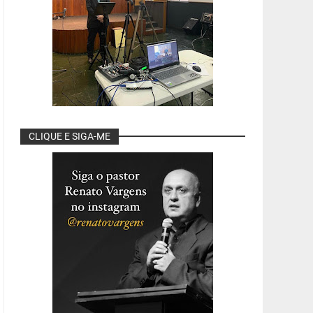
APOLOGÉTICA CRISTÃ
APOLOGÉTICA CRIST
A ESQUERDA, OS "EVANGÉLICOS"
POR QUE TANTOS PAST
PROGRESSISTAS E O
ESTÃO MORRENDO DE C
CLIQUE E SIGA-ME
ANTISSEMITISMO