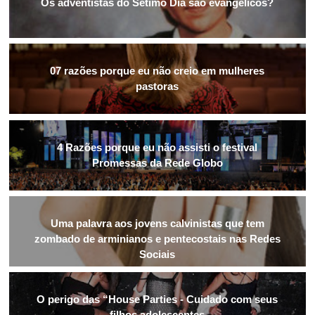
Os adventistas do Sétimo Dia são evangélicos?
07 razões porque eu não creio em mulheres
pastoras
4 Razões porque eu não assisti o festival
Promessas da Rede Globo
Uma palavra aos jovens calvinistas que tem
zombado de arminianos e pentecostais nas Redes
Sociais
O perigo das “House Parties - Cuidado com seus
filhos adolescentes